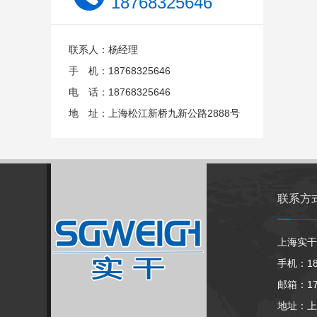
18768325646
联系人：杨经理
手 机：18768325646
电 话：18768325646
地 址：上海松江新桥九新公路2888号
联系方
上海实干
手机：18
邮箱：174
地址：上