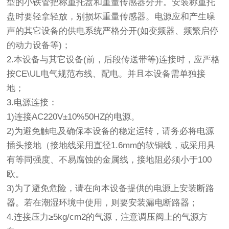
型的小铁管把称重托盘和重量传感器分开。安装称重托
盘时要轻拿轻放，别损坏重量传感器。电源应和产生噪
声的其它设备的供电系统严格分开(如变频器、频繁启停
的动力设备等)；
2.本设备与其它设备(前，后段传送带等)连接时，应严格
按CE\UL电气规范布线、配电。并且本设备需单独接
地；
3.电源连接：
1)连接AC220V±10%50HZ的电源。
2)为避免触电及确保本设备的稳定运转，请务必将电源
插头接地（接地线采用直径1.6mm的软铜线，或采用具
有等同强度、不易腐蚀的金属线，接地阻必须小于100
欧。
3)为了避免危险，请在向本设备提供的电源上安装断路
器。若在潮湿环境中使用，则要安装漏电断路器；
4.连接压力≥5kg/cm2的气源，注意调压阀上的气源方